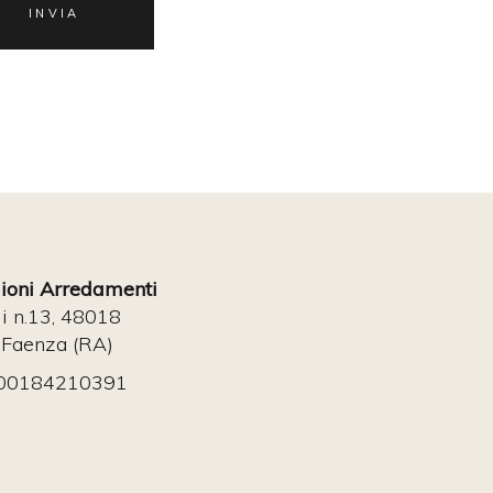
oni Arredamenti
li n.13, 48018
 Faenza (RA)
: 00184210391