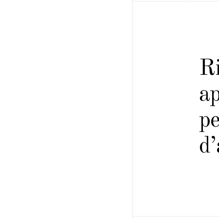
Ri
a
pe
d’