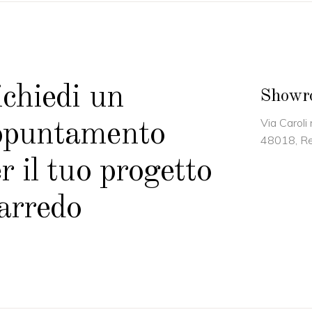
chiedi un
Showr
Via Caroli
ppuntamento
48018, Re
r il tuo progetto
arredo