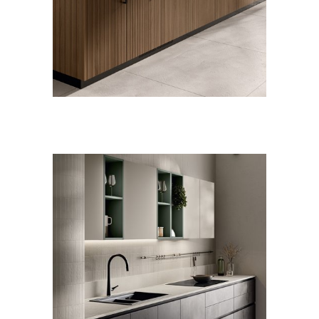
CUCINE
MODERNO
Musa
CUCINE
MODERNO
Regola