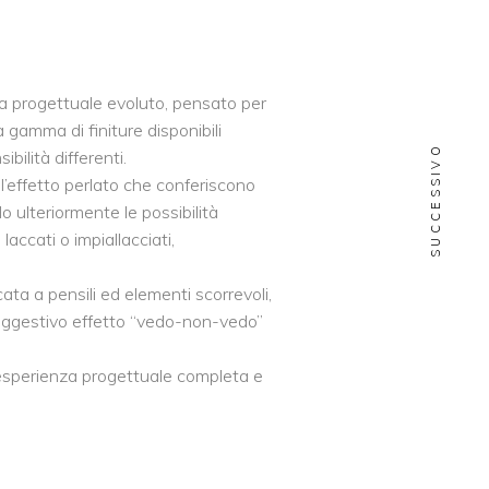
ma progettuale evoluto, pensato per
 gamma di finiture disponibili
SUCCESSIVO
ilità differenti.
ll’effetto perlato che conferiscono
o ulteriormente le possibilità
laccati o impiallacciati,
ata a pensili ed elementi scorrevoli,
 suggestivo effetto “vedo-non-vedo”
’esperienza progettuale completa e