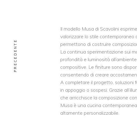
Il modello Musa di Scavolini esprim
valorizzare lo stile contemporaneo c
PRECEDENTE
permettono di costruire composizioni
La continua sperimentazione sui mater
profondità e luminosità all’ambiente.
compositive. Le finiture sono disponib
consentendo di creare accostamenti 
A completare il progetto, soluzioni f
in appoggio o sospesi. Grazie all’i
che arricchisce la composizione con 
Musa è una cucina contemporanea ch
altamente personalizzabile.