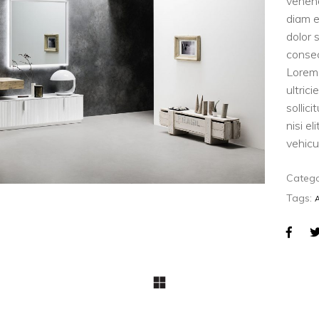
venen
diam e
dolor 
consec
Lorem 
ultric
sollic
nisi e
vehicul
Catego
Tags: