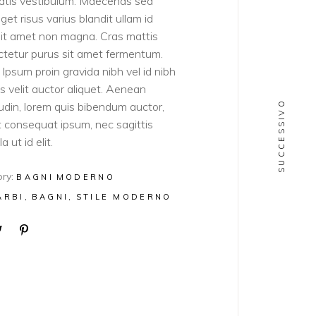
atis vestibulum. Maecenas sed
get risus varius blandit ullam id
sit amet non magna. Cras mattis
tetur purus sit amet fermentum.
Ipsum proin gravida nibh vel id nibh
ies velit auctor aliquet. Aenean
SUCCESSIVO
itudin, lorem quis bibendum auctor,
lit consequat ipsum, nec sagittis
a ut id elit.
ry:
BAGNI
MODERNO
ARBI
BAGNI
STILE MODERNO