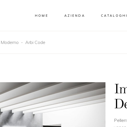
HOME
AZIENDA
CATALOGH
-
Moderno
-
Arbi Code
Im
De
Pellen