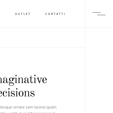
I
OUTLET
CONTATTI
aginative
cisions
tesque ornare sem lacinia quam