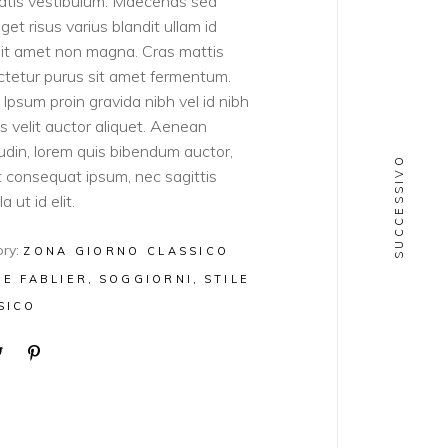
atis vestibulum. Maecenas sed
get risus varius blandit ullam id
sit amet non magna. Cras mattis
tetur purus sit amet fermentum.
Ipsum proin gravida nibh vel id nibh
ies velit auctor aliquet. Aenean
itudin, lorem quis bibendum auctor,
SUCCESSIVO
lit consequat ipsum, nec sagittis
a ut id elit.
ry:
ZONA GIORNO CLASSICO
LE FABLIER
SOGGIORNI
STILE
SICO