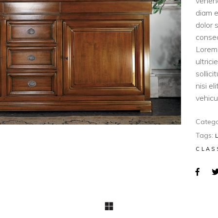
venen
diam e
dolor 
consec
Lorem 
ultric
sollic
nisi e
vehicul
Catego
Tags:
CLAS