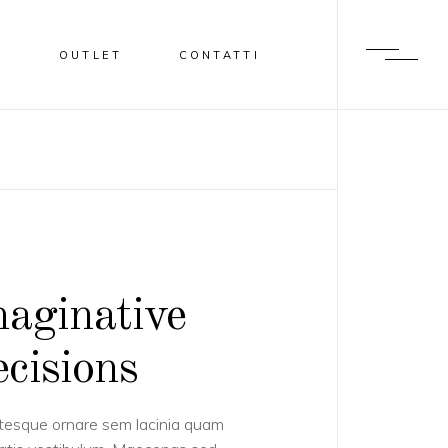
I
OUTLET
CONTATTI
aginative
cisions
tesque ornare sem lacinia quam