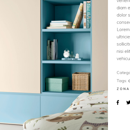
venen
diam e
dolor 
consec
Lorem 
ultric
sollic
nisi e
vehicul
Catego
Tags:
ZONA