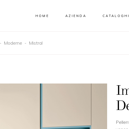
HOME
AZIENDA
CATALOGH
-
Moderne
-
Mistral
Im
De
Pellen