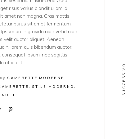
atis vestibulum. Maecenas sed
get risus varius blandit ullam id
sit amet non magna. Cras mattis
tetur purus sit amet fermentum.
Ipsum proin gravida nibh vel id nibh
ies velit auctor aliquet. Aenean
itudin, lorem quis bibendum auctor,
lit consequat ipsum, nec sagittis
a ut id elit.
SUCCESSIVO
ry:
CAMERETTE
MODERNE
CAMERETTE
STILE MODERNO
 NOTTE