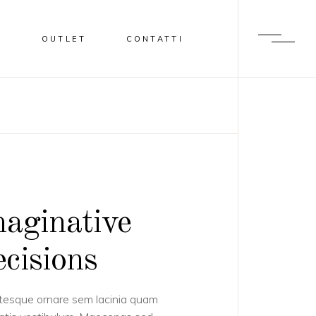
I
OUTLET
CONTATTI
aginative
cisions
tesque ornare sem lacinia quam