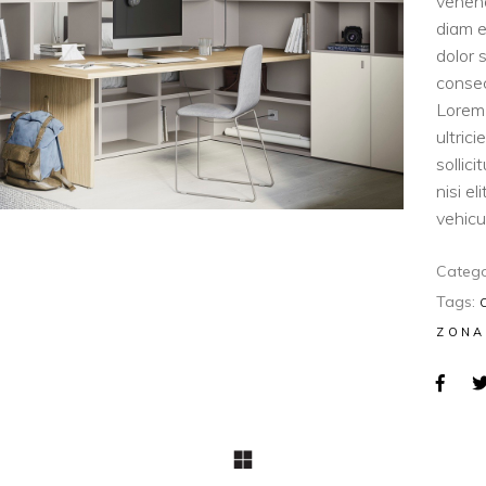
venen
diam e
dolor 
consec
Lorem 
ultric
sollic
nisi e
vehicul
Catego
Tags:
ZONA