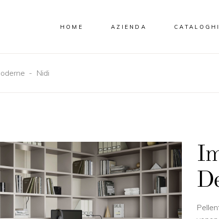
HOME
AZIENDA
CATALOGH
oderne
-
Nidi
Im
De
Pellen