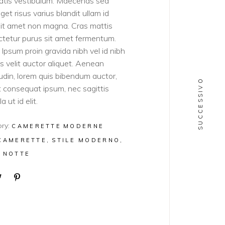
atis vestibulum. Maecenas sed
get risus varius blandit ullam id
sit amet non magna. Cras mattis
tetur purus sit amet fermentum.
Ipsum proin gravida nibh vel id nibh
ies velit auctor aliquet. Aenean
itudin, lorem quis bibendum auctor,
SUCCESSIVO
lit consequat ipsum, nec sagittis
a ut id elit.
ry:
CAMERETTE
MODERNE
CAMERETTE
STILE MODERNO
 NOTTE