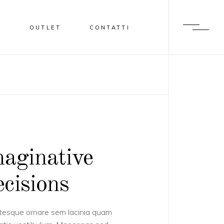
I
OUTLET
CONTATTI
aginative
cisions
tesque ornare sem lacinia quam