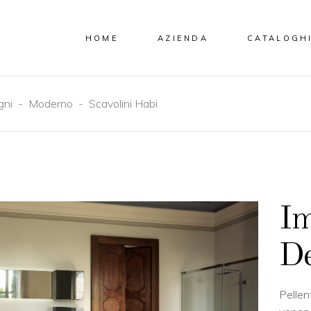
HOME
AZIENDA
CATALOGH
gni
-
Moderno
-
Scavolini Habi
Im
De
Pellen