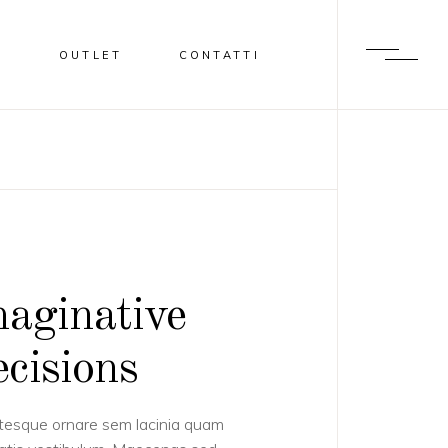
I
OUTLET
CONTATTI
aginative
cisions
tesque ornare sem lacinia quam