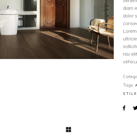
venen
diam e
dolor 
consec
Lorem 
ultric
sollic
nisi e
vehicul
Catego
Tags:
STIL