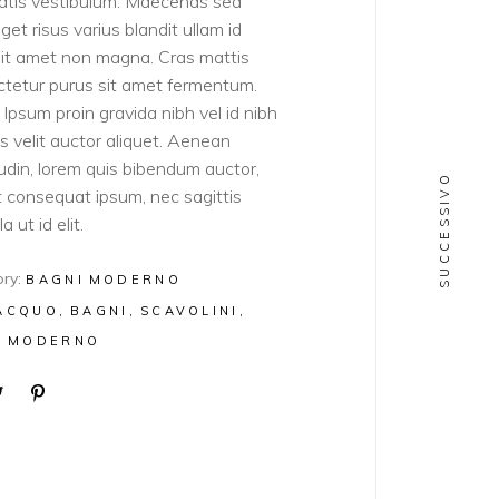
atis vestibulum. Maecenas sed
get risus varius blandit ullam id
sit amet non magna. Cras mattis
tetur purus sit amet fermentum.
Ipsum proin gravida nibh vel id nibh
ies velit auctor aliquet. Aenean
itudin, lorem quis bibendum auctor,
SUCCESSIVO
lit consequat ipsum, nec sagittis
a ut id elit.
ry:
BAGNI
MODERNO
ACQUO
BAGNI
SCAVOLINI
E MODERNO