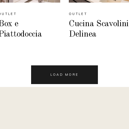
OUTLET
OUTLET
Box e
Cucina Scavolini
Piattodoccia
Delinea
LOAD MORE