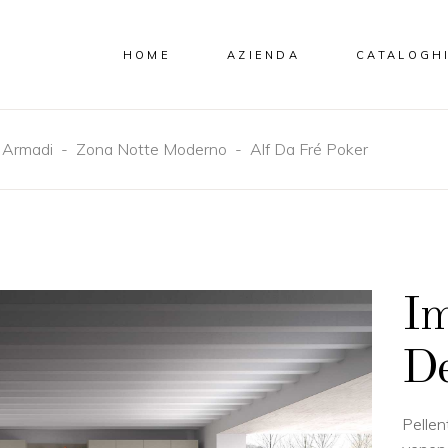
HOME
AZIENDA
CATALOGH
-
Armadi
-
Zona Notte Moderno
-
Alf Da Fré Poker
Im
De
Pellen