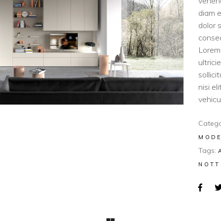
venen
diam e
dolor 
consec
Lorem 
ultric
sollic
nisi e
vehicul
Catego
MOD
Tags:
NOTT