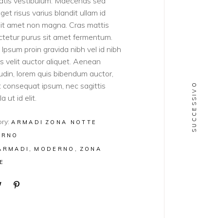
atis vestibulum. Maecenas sed
get risus varius blandit ullam id
sit amet non magna. Cras mattis
tetur purus sit amet fermentum.
Ipsum proin gravida nibh vel id nibh
ies velit auctor aliquet. Aenean
itudin, lorem quis bibendum auctor,
lit consequat ipsum, nec sagittis
SUCCESSIVO
a ut id elit.
ry:
ARMADI
ZONA NOTTE
ERNO
ARMADI
MODERNO
ZONA
E