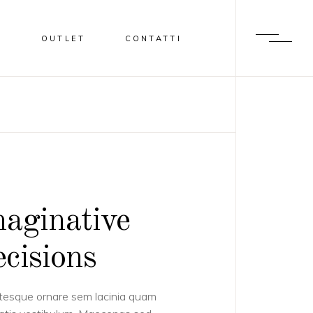
I
OUTLET
CONTATTI
aginative
cisions
tesque ornare sem lacinia quam