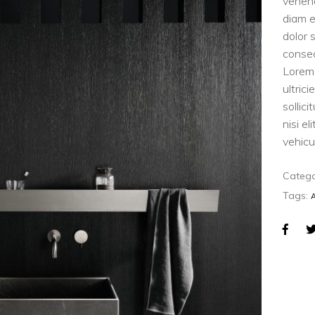
venen
diam e
dolor 
consec
Lorem 
ultric
sollic
nisi e
vehicul
Catego
Tags: