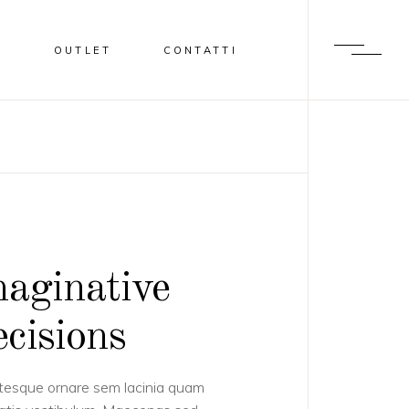
I
OUTLET
CONTATTI
aginative
cisions
tesque ornare sem lacinia quam