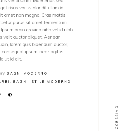
atis vestibulum. Maecenas sed
get risus varius blandit ullam id
sit amet non magna. Cras mattis
tetur purus sit amet fermentum.
Ipsum proin gravida nibh vel id nibh
ies velit auctor aliquet. Aenean
itudin, lorem quis bibendum auctor,
lit consequat ipsum, nec sagittis
a ut id elit.
ry:
BAGNI
MODERNO
ARBI
BAGNI
STILE MODERNO
SUCCESSIVO