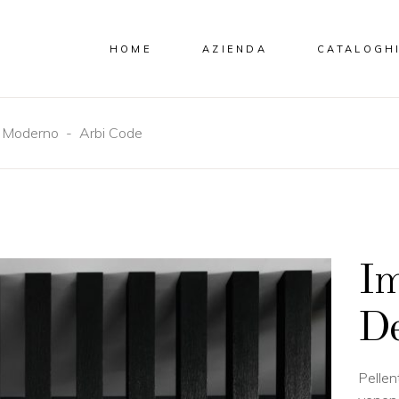
HOME
AZIENDA
CATALOGH
-
Moderno
-
Arbi Code
Im
De
Pellen