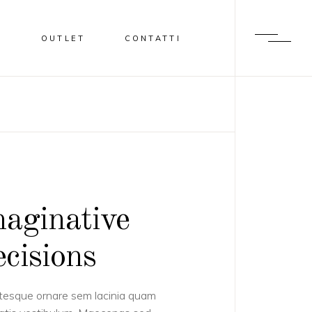
I
OUTLET
CONTATTI
aginative
cisions
tesque ornare sem lacinia quam