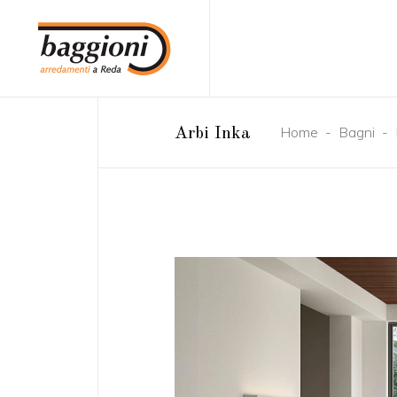
Home
-
Bagni
-
Arbi Inka