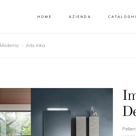
HOME
AZIENDA
CATALOGH
Moderno
-
Arbi Inka
Im
De
Pellen