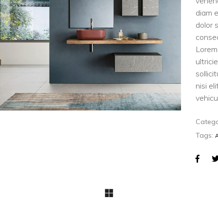
venen
diam e
dolor 
consec
Lorem 
ultric
sollic
nisi e
vehicul
Catego
Tags: