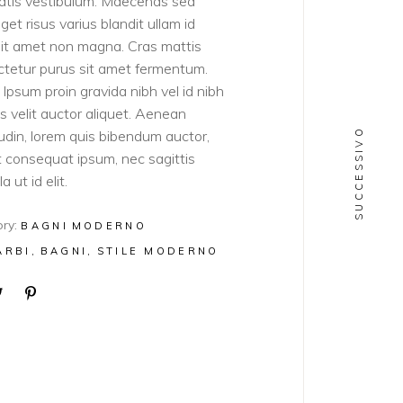
atis vestibulum. Maecenas sed
get risus varius blandit ullam id
sit amet non magna. Cras mattis
tetur purus sit amet fermentum.
Ipsum proin gravida nibh vel id nibh
ies velit auctor aliquet. Aenean
SUCCESSIVO
itudin, lorem quis bibendum auctor,
lit consequat ipsum, nec sagittis
a ut id elit.
ry:
BAGNI
MODERNO
ARBI
BAGNI
STILE MODERNO