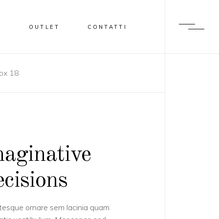
I
OUTLET
CONTATTI
ox 18
aginative
cisions
tesque ornare sem lacinia quam