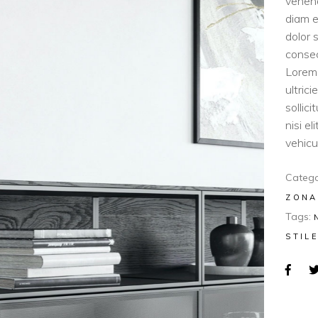
venen
diam e
dolor 
consec
Lorem 
ultric
sollic
nisi e
vehicul
Catego
ZONA
Tags:
STIL