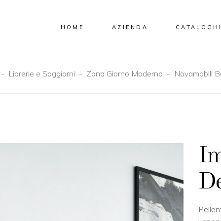
HOME
AZIENDA
CATALOGH
-
Librerie e Soggiorni
-
Zona Giorno Moderno
-
Novamobili B
Im
De
Pellen