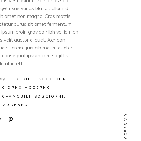
atis vestibulum. Maecenas sed
get risus varius blandit ullam id
sit amet non magna. Cras mattis
tetur purus sit amet fermentum.
Ipsum proin gravida nibh vel id nibh
ies velit auctor aliquet. Aenean
itudin, lorem quis bibendum auctor,
lit consequat ipsum, nec sagittis
a ut id elit.
ry:
LIBRERIE E SOGGIORNI
 GIORNO MODERNO
NOVAMOBILI
SOGGIORNI
E MODERNO
SUCCESSIVO