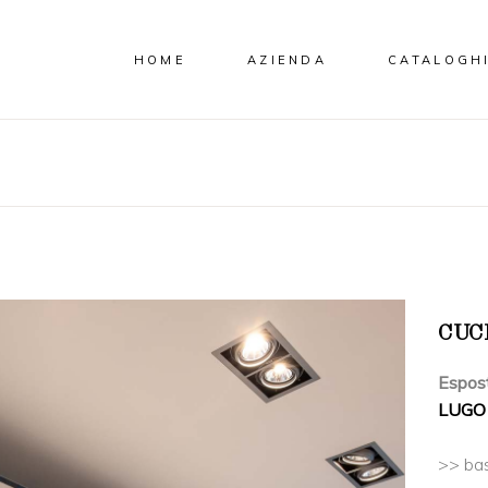
HOME
AZIENDA
CATALOGH
CUC
Espos
LUGO
>> bas