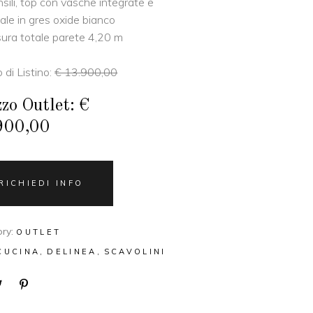
sili, top con vasche integrate e
ale in gres oxide bianco
ura totale parete 4,20 m
 di Listino:
€ 13.900,00
zo Outlet: €
900,00
RICHIEDI INFO
ry:
OUTLET
CUCINA
DELINEA
SCAVOLINI