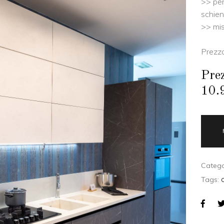
>> pen
schien
>> mis
Prezzo
Prez
10.
Catego
Tags: