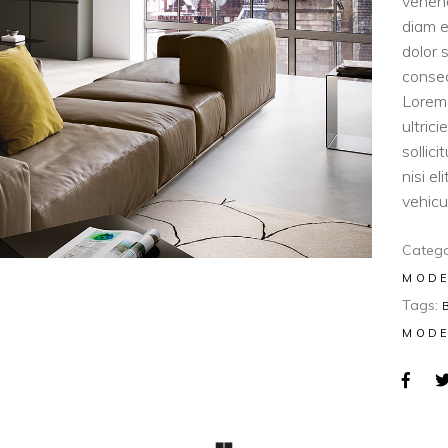
venen
diam e
dolor 
consec
Lorem 
ultric
sollic
nisi e
vehicul
Catego
MOD
Tags:
MOD