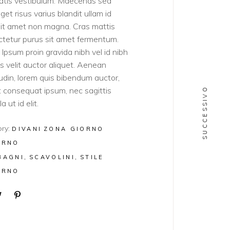
atis vestibulum. Maecenas sed
get risus varius blandit ullam id
sit amet non magna. Cras mattis
tetur purus sit amet fermentum.
Ipsum proin gravida nibh vel id nibh
ies velit auctor aliquet. Aenean
itudin, lorem quis bibendum auctor,
lit consequat ipsum, nec sagittis
SUCCESSIVO
a ut id elit.
ry:
DIVANI
ZONA GIORNO
ERNO
BAGNI
SCAVOLINI
STILE
ERNO