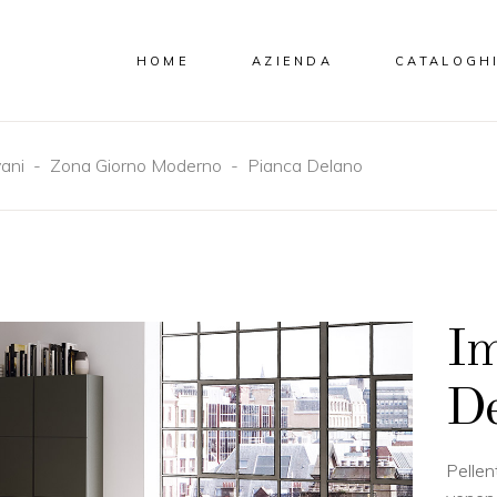
HOME
AZIENDA
CATALOGH
ani
-
Zona Giorno Moderno
-
Pianca Delano
Im
De
Pellen