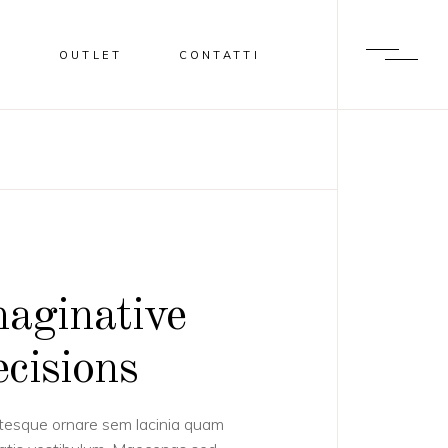
I
OUTLET
CONTATTI
aginative
cisions
tesque ornare sem lacinia quam