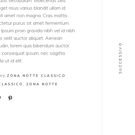
atis vestibulum. Maecenas sed
get risus varius blandit ullam id
sit amet non magna. Cras mattis
tetur purus sit amet fermentum.
Ipsum proin gravida nibh vel id nibh
ies velit auctor aliquet. Aenean
SUCCESSIVO
itudin, lorem quis bibendum auctor,
lit consequat ipsum, nec sagittis
a ut id elit.
ry:
ZONA NOTTE CLASSICO
CLASSICO
ZONA NOTTE