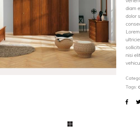
venen
diam e
dolor 
consec
Lorem 
ultric
sollic
nisi e
vehicul
Catego
Tags: