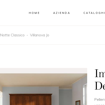
HOME
AZIENDA
CATALOGH
Notte Classico
-
Villanova Jo
Im
De
Pellen