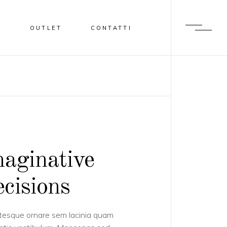
I
OUTLET
CONTATTI
aginative
cisions
tesque ornare sem lacinia quam