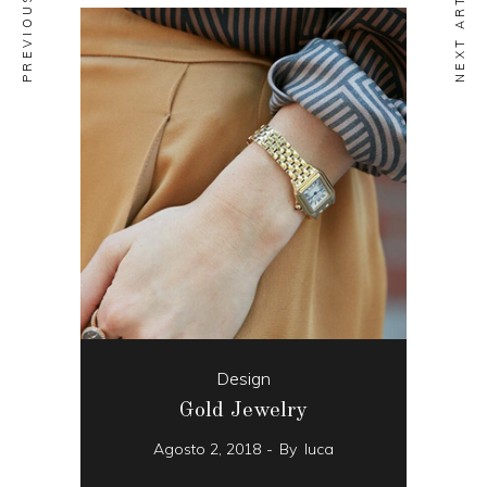
NEXT ARTICLE
Design
Gold Jewelry
Agosto 2, 2018
By
luca