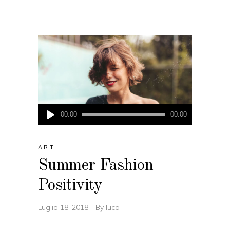
Audio
00:00
00:00
Player
ART
Summer Fashion
Positivity
Luglio 18, 2018
By
luca