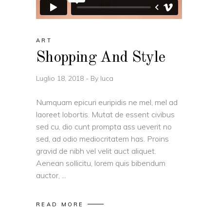
ART
Shopping And Style
Luglio 18, 2018
By
luca
Numquam epicuri euripidis ne mel, mel ad
laoreet lobortis. Mutat de essent civibus
sed cu, dio cunt prompta ass ueverit no
sed, ad odio mediocritatem has. Proins
gravid de nibh vel velit auct aliquet.
Aenean sollicitu, lorem quis bibendum
auctor,
READ MORE