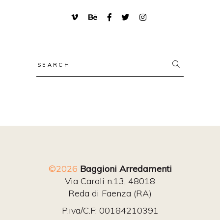
Search
for:
©2026
Baggioni Arredamenti
Via Caroli n.13, 48018
Reda di Faenza (RA)
P.iva/C.F: 00184210391