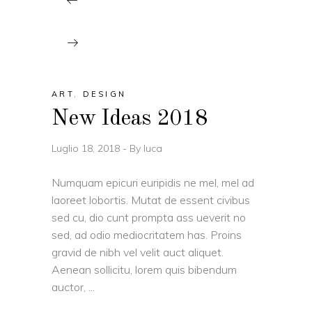
ART
,
DESIGN
New Ideas 2018
Luglio 18, 2018
By
luca
Numquam epicuri euripidis ne mel, mel ad
laoreet lobortis. Mutat de essent civibus
sed cu, dio cunt prompta ass ueverit no
sed, ad odio mediocritatem has. Proins
gravid de nibh vel velit auct aliquet.
Aenean sollicitu, lorem quis bibendum
auctor,