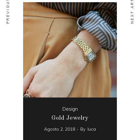
NEXT ARTICLE
Design
Gold Jewelry
Agosto 2, 2018
By
luca