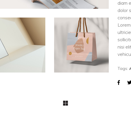
diam e
dolor 
consec
Lorem 
ultric
sollic
nisi e
vehicul
Tags: