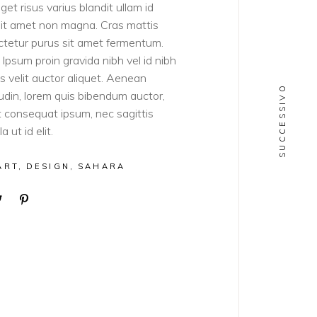
get risus varius blandit ullam id
sit amet non magna. Cras mattis
tetur purus sit amet fermentum.
Ipsum proin gravida nibh vel id nibh
ies velit auctor aliquet. Aenean
SUCCESSIVO
itudin, lorem quis bibendum auctor,
lit consequat ipsum, nec sagittis
a ut id elit.
ART
DESIGN
SAHARA