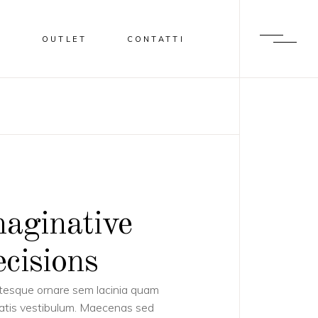
I
OUTLET
CONTATTI
aginative
cisions
tesque ornare sem lacinia quam
atis vestibulum. Maecenas sed