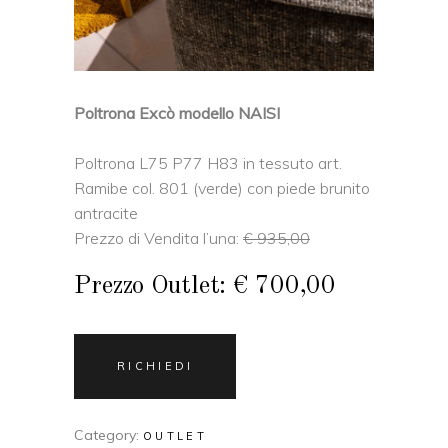
Poltrona Excò modello NAISI
Poltrona L75 P77 H83 in tessuto art.
Ramibe col. 801 (verde) con piede brunito
antracite
Prezzo di Vendita l’una:
€ 935,00
Prezzo Outlet: € 700,00
RICHIEDI
Category:
OUTLET