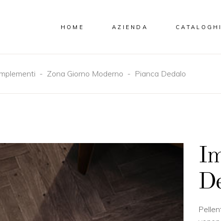
HOME
AZIENDA
CATALOGH
mplementi
-
Zona Giorno Moderno
-
Pianca Dedalo
Im
De
Pellen