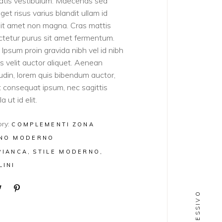
atis vestibulum. Maecenas sed
get risus varius blandit ullam id
sit amet non magna. Cras mattis
tetur purus sit amet fermentum.
Ipsum proin gravida nibh vel id nibh
ies velit auctor aliquet. Aenean
itudin, lorem quis bibendum auctor,
lit consequat ipsum, nec sagittis
a ut id elit.
ry:
COMPLEMENTI
ZONA
NO MODERNO
PIANCA
STILE MODERNO
LINI
SUCCESSIVO