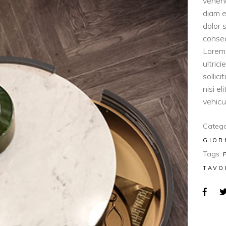
venen
diam e
dolor 
consec
Lorem 
ultric
sollic
nisi e
vehicul
Catego
GIOR
Tags:
TAVO