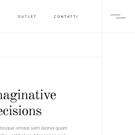
I
OUTLET
CONTATTI
aginative
cisions
tesque ornare sem lacinia quam