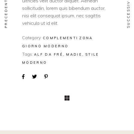
PRECEDENTE
SUCCESSIVO
ultricies velit auctor aliquet. Aenean
sollicitudin, lorem quis bibendum auctor,
nisi elit consequat ipsum, nec sagittis
vehicula ut id elit.
Category:
COMPLEMENTI
ZONA
GIORNO MODERNO
Tags:
ALF DA FRÉ
MADIE
STILE
MODERNO