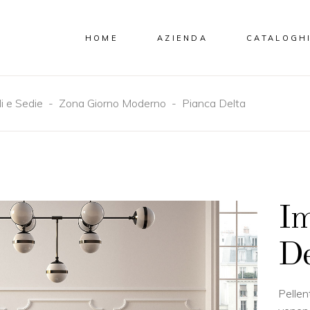
HOME
AZIENDA
CATALOGH
i e Sedie
-
Zona Giorno Moderno
-
Pianca Delta
Im
De
Pellen