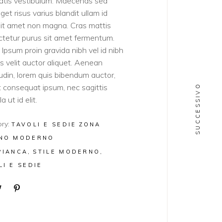
atis vestibulum. Maecenas sed
get risus varius blandit ullam id
sit amet non magna. Cras mattis
tetur purus sit amet fermentum.
Ipsum proin gravida nibh vel id nibh
ies velit auctor aliquet. Aenean
itudin, lorem quis bibendum auctor,
lit consequat ipsum, nec sagittis
SUCCESSIVO
a ut id elit.
ry:
TAVOLI E SEDIE
ZONA
NO MODERNO
PIANCA
STILE MODERNO
LI E SEDIE