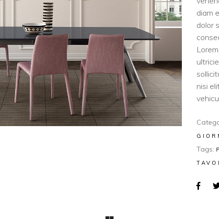
venen
diam e
dolor 
consec
Lorem 
ultric
sollic
nisi e
vehicul
Catego
GIOR
Tags:
TAVO