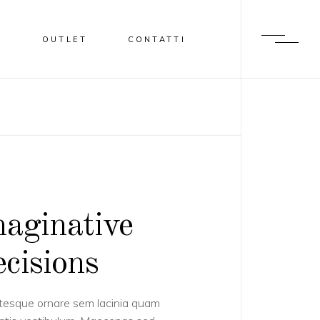
I
OUTLET
CONTATTI
aginative
cisions
tesque ornare sem lacinia quam